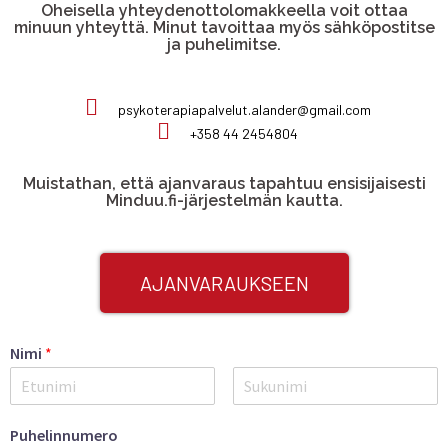
Oheisella yhteydenottolomakkeella voit ottaa
minuun yhteyttä. Minut tavoittaa myös sähköpostitse
ja puhelimitse.
psykoterapiapalvelut.alander@gmail.com
+358 44 2454804
Muistathan, että ajanvaraus tapahtuu ensisijaisesti
Minduu.fi-järjestelmän kautta.
AJANVARAUKSEEN
Nimi
*
Puhelinnumero